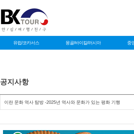
유럽/코카서스
몽골/바이칼/러시아
중
커뮤니티
공지사항
이란 문화 역사 탐방 -2025년 역사와 문화가 있는 평화 기행