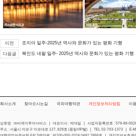
조지아 일주-2025년 역사와 문화가 있는 평화 기행
이전
북인도 네팔 일주- 2025년 역사와 문화가 있는 평화 기행
다음글
회사소개
찾아오시는길
국외여행약관
개인정보처리방침
이
상호명 : ㈜비케이투어서비스 | 대표이사 : 박대일 | 사업자등록번호 : 579-86-0028
주소 : 서울시 마포구 마포대로 127, 828호 (풍림VIP텔) | TEL 02-703-1373 | E-MA
여행영업보증보험 6천 5백만원 : 제100-000-2024 0492 7868호 | 개인정보보호관리책임