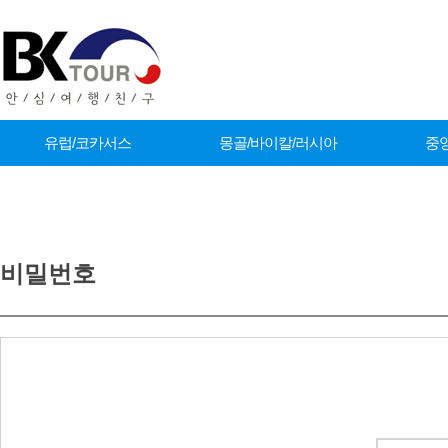
유럽/코카서스
몽골/바이칼/러시아
중
커뮤니티
비밀번호