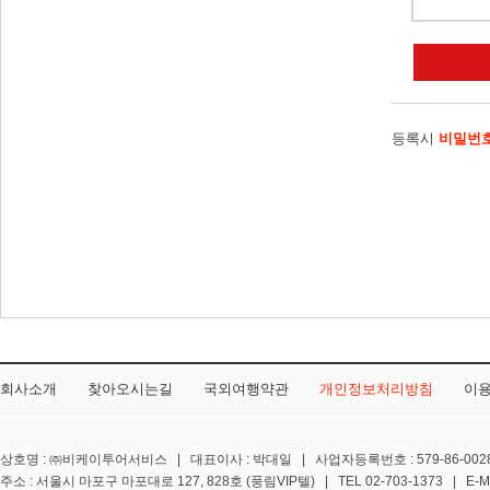
등록시
비밀번
회사소개
찾아오시는길
국외여행약관
개인정보처리방침
이
상호명 : ㈜비케이투어서비스 | 대표이사 : 박대일 | 사업자등록번호 : 579-86-0028
주소 : 서울시 마포구 마포대로 127, 828호 (풍림VIP텔) | TEL 02-703-1373 | E-MA