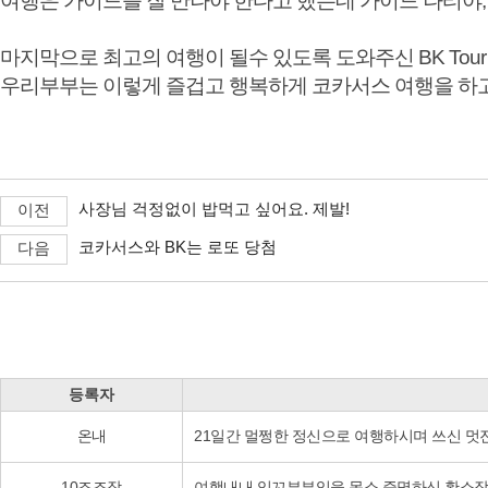
여행은 가이드를 잘 만나야 한다고 했는데 가이드 나티야,
마지막으로 최고의 여행이 될수 있도록 도와주신 BK Tour
우리부부는 이렇게 즐겁고 행복하게 코카서스 여행을 하
사장님 걱정없이 밥먹고 싶어요. 제발!
이전
코카서스와 BK는 로또 당첨
다음
등록자
온내
21일간 멀쩡한 정신으로 여행하시며 쓰신 멋진 후기
10조조장
여행내내 잉꼬부부임을 몸소 증명하신 황소장님 멋진