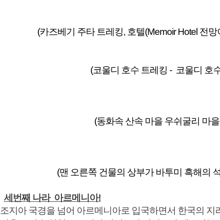
(카즈베기 주타 트레킹, 호텔(Memoir Hotel 전
(코울디 호수 트레킹 - 코울디 호수와 야생
(동화속 산속 마을 우쉬굴리 마을과 가
(맨 오른쪽 건물의 상부가 바투미 흑해의 석양을
세번째 나라 아르메니아!
조지아 국경을 넘어 아르메니아로 입국하면서 한국의 지리산