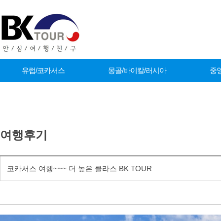
유럽/코카서스
몽골/바이칼/러시아
중
커뮤니티
여행후기
코카서스 여행~~~ 더 높은 클라스 BK TOUR