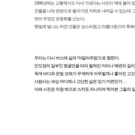
1986년에는 교황께서도 다녀 가셨다는 사진이 벽에 붙어 있
건물을 나와 왼편으로 돌아가면 지하로 내려갈 수 있는데 
벗어 두었던 운동화를 신는다.
햇빛에 빛나는 하얀 건물은 성스러웠고 아름다웠으며 축복
우리는 다시 버스에 실려 '마말라푸람'으로 향한다.
인도양의 일부인 벵골만을 따라 펼쳐진 마리나 해변의 길이는
옥색 바다와 은빛 모래가 무색하게 아무렇게나 흩어진 고깃배
사람사는 세상 어디에나 고단한 삶은 있기 마련인가. . .
아래 사진은 차창 밖으로 스치듯 자나치며 찍어본 그들의 