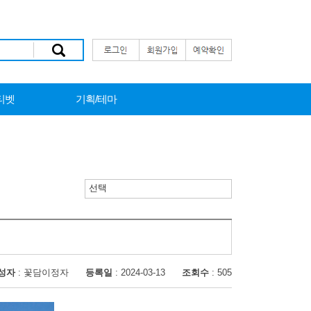
티벳
기획/테마
선택
성자
: 꽃담이정자
등록일
: 2024-03-13
조회수
: 505