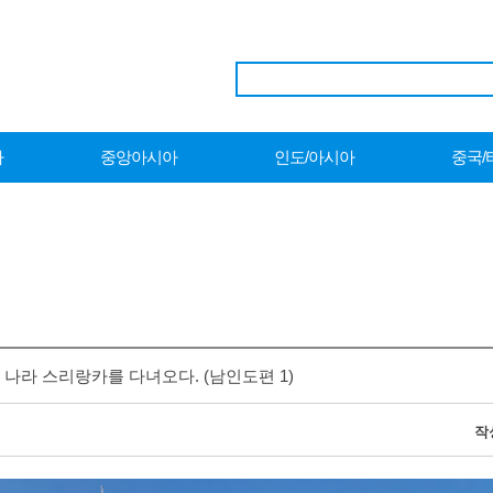
아
중앙아시아
인도/아시아
중국/
나라 스리랑카를 다녀오다. (남인도편 1)
작