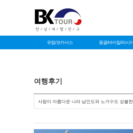
유럽/코카서스
몽골/바이칼/러시
커뮤니티
여행후기
사람이 아름다운 나라 남인도와 노거수도 성불한 