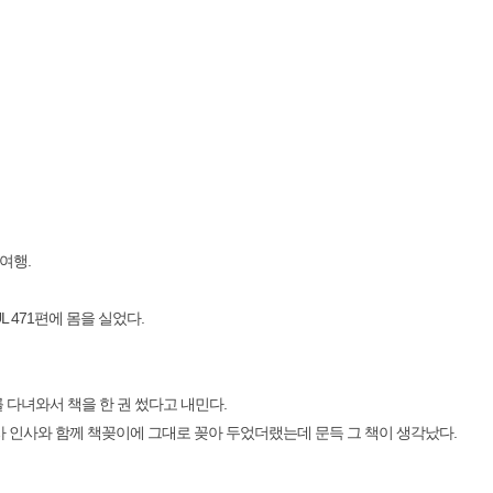
 여행.
 471편에 몸을 실었다.
다녀와서 책을 한 권 썼다고 내민다.
사 인사와 함께 책꽂이에 그대로 꽂아 두었더랬는데 문득 그 책이 생각났다.