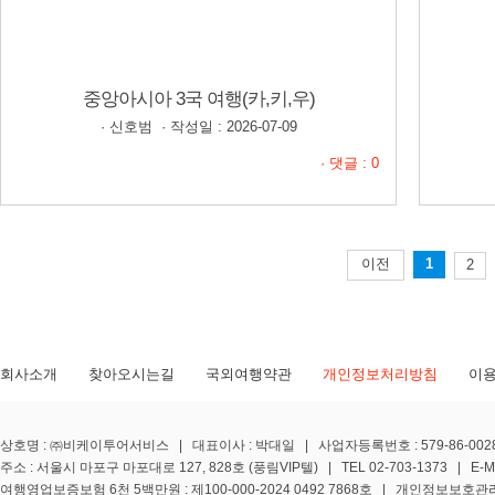
중앙아시아 3국 여행(카,키,우)
· 신호범 · 작성일 : 2026-07-09
· 댓글 : 0
1
이전
2
회사소개
찾아오시는길
국외여행약관
개인정보처리방침
이
상호명 : ㈜비케이투어서비스 | 대표이사 : 박대일 | 사업자등록번호 : 579-86-0028
주소 : 서울시 마포구 마포대로 127, 828호 (풍림VIP텔) | TEL 02-703-1373 | E-MA
여행영업보증보험 6천 5백만원 : 제100-000-2024 0492 7868호 | 개인정보보호관리책임