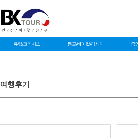
유럽/코카서스
몽골/바이칼/러시아
중
커뮤니티
여행후기