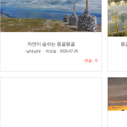
자연이 숨쉬는 몽골몽골
몽
· 남태남태 · 작성일 : 2026-07-25
· 댓글 : 0